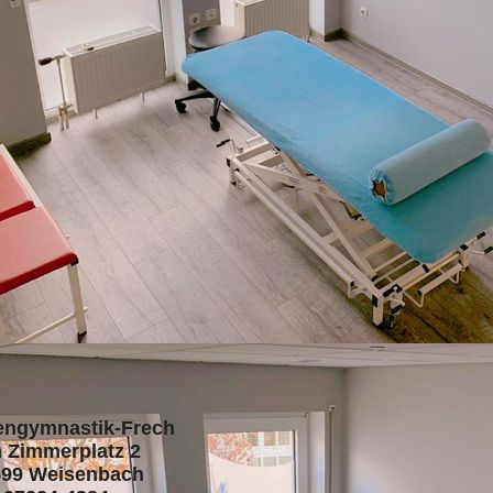
engymnastik-Frech
 Zimmerplatz 2
599 Weisenbach