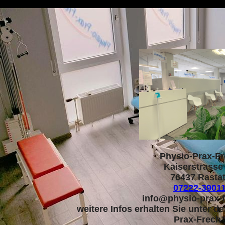
Physio-Prax-F
Kaiserstrasse
76437 Rastat
07222-3901
info@physio-prax-f
weitere Infos erhalten Sie unter 
Prax-Frech