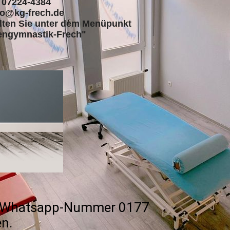
07224-4384
fo@kg-frech.de
alten Sie unter dem Menüpunkt
engymnastik-Frech"
ere Whatsapp-Nummer 0177
en.