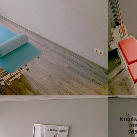
Krank
Am
76