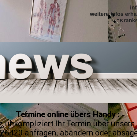
in
weitere Infos erh
"Krank
Termine online übers Handy :
nz unkompliziert Ihr Termin über uns
26420 anfragen, abändern oder absag