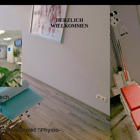
HERZLICH
WILLKOMMEN
rech
 60
t
1
rech.de
dem Menüpunkt "Physio-
"